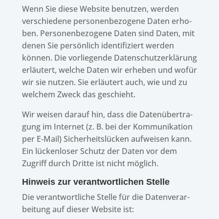
Wenn Sie diese Website benut­zen, werden
verschie­dene perso­nen­be­zo­gene Daten erho­
ben. Perso­nen­be­zo­gene Daten sind Daten, mit
denen Sie persön­lich iden­ti­fi­ziert werden
können. Die vorlie­gende Daten­schutz­er­klä­rung
erläu­tert, welche Daten wir erhe­ben und wofür
wir sie nutzen. Sie erläu­tert auch, wie und zu
welchem Zweck das geschieht.
Wir weisen darauf hin, dass die Daten­über­tra­
gung im Inter­net (z. B. bei der Kommu­ni­ka­tion
per E‑Mail) Sicher­heits­lü­cken aufwei­sen kann.
Ein lücken­lo­ser Schutz der Daten vor dem
Zugriff durch Dritte ist nicht möglich.
Hinweis zur verant­wort­li­chen Stelle
Die verant­wort­li­che Stelle für die Daten­ver­ar­
bei­tung auf dieser Website ist: