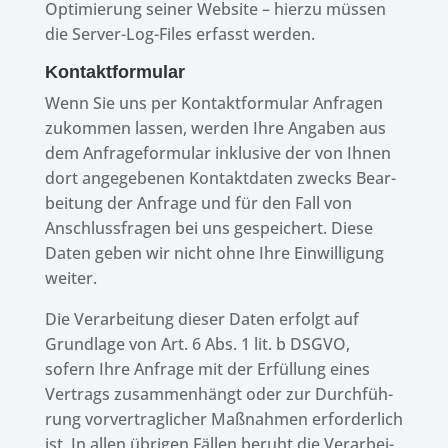
Opti­mie­rung seiner Website – hierzu müssen
die Server-Log-Files erfasst werden.
Kontakt­for­mu­lar
Wenn Sie uns per Kontakt­for­mu­lar Anfra­gen
zukom­men lassen, werden Ihre Anga­ben aus
dem Anfra­ge­for­mu­lar inklu­sive der von Ihnen
dort ange­ge­be­nen Kontakt­da­ten zwecks Bear­
bei­tung der Anfrage und für den Fall von
Anschluss­fra­gen bei uns gespei­chert. Diese
Daten geben wir nicht ohne Ihre Einwil­li­gung
weiter.
Die Verar­bei­tung dieser Daten erfolgt auf
Grund­lage von Art. 6 Abs. 1 lit. b DSGVO,
sofern Ihre Anfrage mit der Erfül­lung eines
Vertrags zusam­men­hängt oder zur Durch­füh­
rung vorver­trag­li­cher Maßnah­men erfor­der­lich
ist. In allen übri­gen Fällen beruht die Verar­bei­