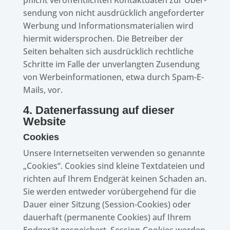
pflicht veröf­fent­lich­ten Kontakt­da­ten zur Über­
sen­dung von nicht ausdrück­lich ange­for­der­ter
Werbung und Infor­ma­ti­ons­ma­te­ria­lien wird
hier­mit wider­spro­chen. Die Betrei­ber der
Seiten behal­ten sich ausdrück­lich recht­li­che
Schritte im Falle der unver­lang­ten Zusen­dung
von Werbe­infor­ma­tio­nen, etwa durch Spam-E-
Mails, vor.
4. Daten­er­fas­sung auf dieser
Website
Cookies
Unsere Inter­net­sei­ten verwen­den so genannte
„Cookies“. Cookies sind kleine Text­da­teien und
rich­ten auf Ihrem Endge­rät keinen Scha­den an.
Sie werden entwe­der vorüber­ge­hend für die
Dauer einer Sitzung (Session-Cookies) oder
dauer­haft (perma­nente Cookies) auf Ihrem