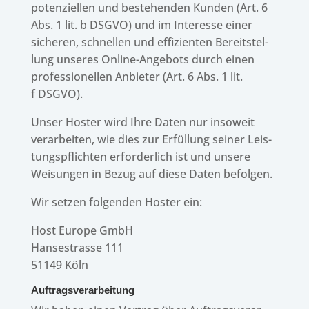
poten­zi­el­len und bestehen­den Kunden (Art. 6
Abs. 1 lit. b DSGVO) und im Inter­esse einer
siche­ren, schnel­len und effi­zi­en­ten Bereit­stel­
lung unse­res Online-Ange­bots durch einen
profes­sio­nel­len Anbie­ter (Art. 6 Abs. 1 lit.
f DSGVO).
Unser Hoster wird Ihre Daten nur inso­weit
verar­bei­ten, wie dies zur Erfül­lung seiner Leis­
tungs­pflich­ten erfor­der­lich ist und unsere
Weisun­gen in Bezug auf diese Daten befolgen.
Wir setzen folgen­den Hoster ein:
Host Europe GmbH
Hansestrasse 111
51149 Köln
Auftrags­ver­ar­bei­tung