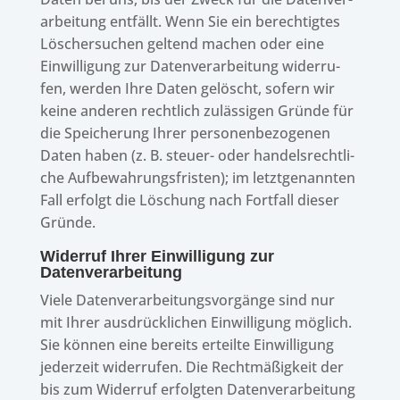
ar­bei­tung entfällt. Wenn Sie ein berech­tig­tes
Löscher­su­chen geltend machen oder eine
Einwil­li­gung zur Daten­ver­ar­bei­tung wider­ru­
fen, werden Ihre Daten gelöscht, sofern wir
keine ande­ren recht­lich zuläs­si­gen Gründe für
die Spei­che­rung Ihrer perso­nen­be­zo­ge­nen
Daten haben (z. B. steuer- oder handels­recht­li­
che Aufbe­wah­rungs­fris­ten); im letzt­ge­nann­ten
Fall erfolgt die Löschung nach Fort­fall dieser
Gründe.
Wider­ruf Ihrer Einwil­li­gung zur
Datenverarbeitung
Viele Daten­ver­ar­bei­tungs­vor­gänge sind nur
mit Ihrer ausdrück­li­chen Einwil­li­gung möglich.
Sie können eine bereits erteilte Einwil­li­gung
jeder­zeit wider­ru­fen. Die Recht­mä­ßig­keit der
bis zum Wider­ruf erfolg­ten Daten­ver­ar­bei­tung