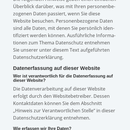
Über­blick darüber, was mit Ihren perso­nen­be­
zo­ge­nen Daten passiert, wenn Sie diese
Website besu­chen. Perso­nen­be­zo­gene Daten
sind alle Daten, mit denen Sie persön­lich iden­
ti­fi­ziert werden können. Ausführ­li­che Infor­ma­
tio­nen zum Thema Daten­schutz entneh­men
Sie unse­rer unter diesem Text aufge­führ­ten
Datenschutzerklärung.
Daten­er­fas­sung auf dieser Website
Wer ist verant­wort­lich für die Daten­er­fas­sung auf
dieser Website?
Die Daten­ver­ar­bei­tung auf dieser Website
erfolgt durch den Website­be­trei­ber. Dessen
Kontakt­da­ten können Sie dem Abschnitt
„Hinweis zur Verant­wort­li­chen Stelle“ in dieser
Daten­schutz­er­klä­rung entnehmen.
Wie erfas­sen wir Ihre Daten?