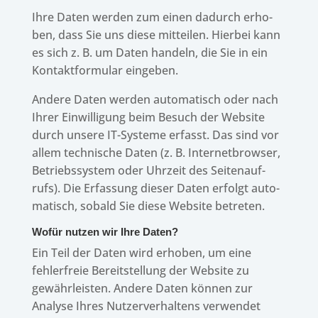
Ihre Daten werden zum einen dadurch erho­
ben, dass Sie uns diese mittei­len. Hier­bei kann
es sich z. B. um Daten handeln, die Sie in ein
Kontakt­for­mu­lar eingeben.
Andere Daten werden auto­ma­tisch oder nach
Ihrer Einwil­li­gung beim Besuch der Website
durch unsere IT-Systeme erfasst. Das sind vor
allem tech­ni­sche Daten (z. B. Inter­net­brow­ser,
Betriebs­sys­tem oder Uhrzeit des Seiten­auf­
rufs). Die Erfas­sung dieser Daten erfolgt auto­
ma­tisch, sobald Sie diese Website betreten.
Wofür nutzen wir Ihre Daten?
Ein Teil der Daten wird erho­ben, um eine
fehler­freie Bereit­stel­lung der Website zu
gewähr­leis­ten. Andere Daten können zur
Analyse Ihres Nutzer­ver­hal­tens verwen­det