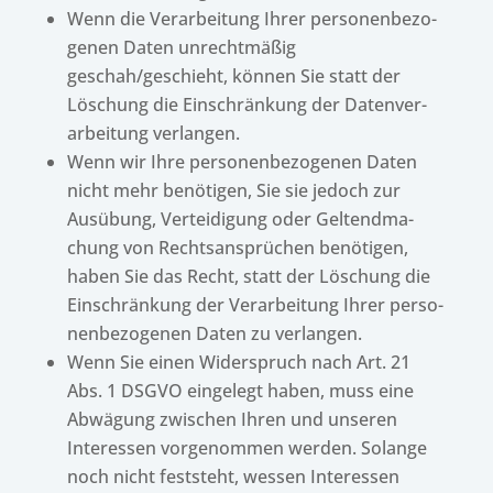
Wenn die Verar­bei­tung Ihrer perso­nen­be­zo­
ge­nen Daten unrecht­mä­ßig
geschah/geschieht, können Sie statt der
Löschung die Einschrän­kung der Daten­ver­
ar­bei­tung verlangen.
Wenn wir Ihre perso­nen­be­zo­ge­nen Daten
nicht mehr benö­ti­gen, Sie sie jedoch zur
Ausübung, Vertei­di­gung oder Geltend­ma­
chung von Rechts­an­sprü­chen benö­ti­gen,
haben Sie das Recht, statt der Löschung die
Einschrän­kung der Verar­bei­tung Ihrer perso­
nen­be­zo­ge­nen Daten zu verlangen.
Wenn Sie einen Wider­spruch nach Art. 21
Abs. 1 DSGVO einge­legt haben, muss eine
Abwä­gung zwischen Ihren und unse­ren
Inter­es­sen vorge­nom­men werden. Solange
noch nicht fest­steht, wessen Inter­es­sen