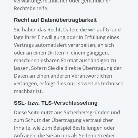
verwal­tungs­recht­li­cher oder gericht­li­cher
Rechtsbehelfe.
Recht auf Datenübertragbarkeit
Sie haben das Recht, Daten, die wir auf Grund­
lage Ihrer Einwil­li­gung oder in Erfül­lung eines
Vertrags auto­ma­ti­siert verar­bei­ten, an sich
oder an einen Drit­ten in einem gängi­gen,
maschi­nen­les­ba­ren Format aushän­di­gen zu
lassen. Sofern Sie die direkte Über­tra­gung der
Daten an einen ande­ren Verant­wort­li­chen
verlan­gen, erfolgt dies nur, soweit es tech­nisch
mach­bar ist.
SSL- bzw. TLS-Verschlüsselung
Diese Seite nutzt aus Sicher­heits­grün­den und
zum Schutz der Über­tra­gung vertrau­li­cher
Inhalte, wie zum Beispiel Bestel­lun­gen oder
Anfra­gen, die Sie an uns als Seiten­be­trei­ber