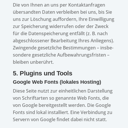
Die von Ihnen an uns per Kontakt­an­fra­gen
über­sand­ten Daten verblei­ben bei uns, bis Sie
uns zur Löschung auffor­dern, Ihre Einwil­li­gung
zur Spei­che­rung wider­ru­fen oder der Zweck
für die Daten­spei­che­rung entfällt (z. B. nach
abge­schlos­se­ner Bear­bei­tung Ihres Anlie­gens).
Zwin­gende gesetz­li­che Bestim­mun­gen – insbe­
son­dere gesetz­li­che Aufbe­wah­rungs­fris­ten –
blei­ben unberührt.
5. Plug­ins und Tools
Google Web Fonts (loka­les Hosting)
Diese Seite nutzt zur einheit­li­chen Darstel­lung
von Schrift­ar­ten so genannte Web Fonts, die
von Google bereit­ge­stellt werden. Die Google
Fonts sind lokal instal­liert. Eine Verbin­dung zu
Servern von Google findet dabei nicht statt.