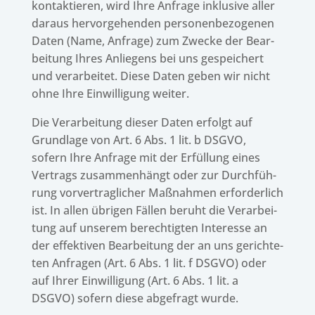
kontak­tie­ren, wird Ihre Anfrage inklu­sive aller
daraus hervor­ge­hen­den perso­nen­be­zo­ge­nen
Daten (Name, Anfrage) zum Zwecke der Bear­
bei­tung Ihres Anlie­gens bei uns gespei­chert
und verar­bei­tet. Diese Daten geben wir nicht
ohne Ihre Einwil­li­gung weiter.
Die Verar­bei­tung dieser Daten erfolgt auf
Grund­lage von Art. 6 Abs. 1 lit. b DSGVO,
sofern Ihre Anfrage mit der Erfül­lung eines
Vertrags zusam­men­hängt oder zur Durch­füh­
rung vorver­trag­li­cher Maßnah­men erfor­der­lich
ist. In allen übri­gen Fällen beruht die Verar­bei­
tung auf unse­rem berech­tig­ten Inter­esse an
der effek­ti­ven Bear­bei­tung der an uns gerich­te­
ten Anfra­gen (Art. 6 Abs. 1 lit. f DSGVO) oder
auf Ihrer Einwil­li­gung (Art. 6 Abs. 1 lit. a
DSGVO) sofern diese abge­fragt wurde.