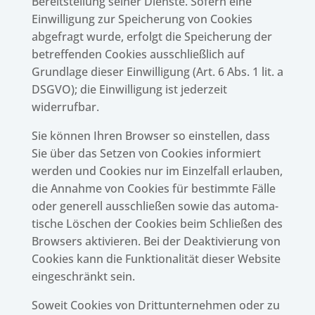
Bereit­stel­lung seiner Dienste. Sofern eine
Einwil­li­gung zur Spei­che­rung von Cookies
abge­fragt wurde, erfolgt die Spei­che­rung der
betref­fen­den Cookies ausschließ­lich auf
Grund­lage dieser Einwil­li­gung (Art. 6 Abs. 1 lit. a
DSGVO); die Einwil­li­gung ist jeder­zeit
widerrufbar.
Sie können Ihren Brow­ser so einstel­len, dass
Sie über das Setzen von Cookies infor­miert
werden und Cookies nur im Einzel­fall erlau­ben,
die Annahme von Cookies für bestimmte Fälle
oder gene­rell ausschlie­ßen sowie das auto­ma­
ti­sche Löschen der Cookies beim Schlie­ßen des
Brow­sers akti­vie­ren. Bei der Deak­ti­vie­rung von
Cookies kann die Funk­tio­na­li­tät dieser Website
einge­schränkt sein.
Soweit Cookies von Dritt­un­ter­neh­men oder zu