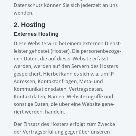
Daten­schutz können Sie sich jeder­zeit an uns
wenden.
2. Hosting
Exter­nes Hosting
Diese Website wird bei einem exter­nen Dienst­
leis­ter gehos­tet (Hoster). Die perso­nen­be­zo­ge­
nen Daten, die auf dieser Website erfasst
werden, werden auf den Servern des Hosters
gespei­chert. Hier­bei kann es sich v. a. um IP-
Adres­sen, Kontakt­an­fra­gen, Meta- und
Kommu­ni­ka­ti­ons­da­ten, Vertrags­da­ten,
Kontakt­da­ten, Namen, Website­zu­griffe und
sons­tige Daten, die über eine Website gene­
riert werden, handeln.
Der Einsatz des Hosters erfolgt zum Zwecke
der Vertrags­er­fül­lung gegen­über unse­ren