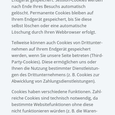
Endge­rät gespei­chert. Session-Cookies werden
nach Ende Ihres Besuchs auto­ma­tisch
gelöscht. Perma­nente Cookies blei­ben auf
Ihrem Endge­rät gespei­chert, bis Sie diese
selbst löschen oder eine auto­ma­ti­sche
Löschung durch Ihren Webbrow­ser erfolgt.
Teil­weise können auch Cookies von Dritt­un­ter­
neh­men auf Ihrem Endge­rät gespei­chert
werden, wenn Sie unsere Seite betre­ten (Third-
Party-Cookies). Diese ermög­li­chen uns oder
Ihnen die Nutzung bestimm­ter Dienst­leis­tun­
gen des Dritt­un­ter­neh­mens (z. B. Cookies zur
Abwick­lung von Zahlungsdienstleistungen).
Cookies haben verschie­dene Funk­tio­nen. Zahl­
rei­che Cookies sind tech­nisch notwen­dig, da
bestimmte Website­funk­tio­nen ohne diese
nicht funk­tio­nie­ren würden (z. B. die Waren­