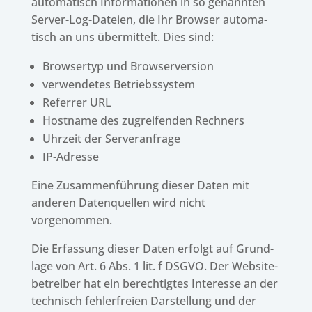
auto­ma­tisch Infor­ma­tio­nen in so genann­ten
Server-Log-Dateien, die Ihr Brow­ser auto­ma­
tisch an uns über­mit­telt. Dies sind:
Brow­ser­typ und Browserversion
verwen­de­tes Betriebssystem
Refer­rer URL
Host­name des zugrei­fen­den Rechners
Uhrzeit der Serveranfrage
IP-Adresse
Eine Zusam­men­füh­rung dieser Daten mit
ande­ren Daten­quel­len wird nicht
vorgenommen.
Die Erfas­sung dieser Daten erfolgt auf Grund­
lage von Art. 6 Abs. 1 lit. f DSGVO. Der Website­
be­trei­ber hat ein berech­tig­tes Inter­esse an der
tech­nisch fehler­freien Darstel­lung und der