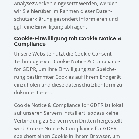
Analy­se­zwe­cken einge­setzt werden, werden
wir Sie hier­über im Rahmen dieser Daten­
schutz­er­klä­rung geson­dert infor­mie­ren und
ggf. eine Einwil­li­gung abfragen.
Cookie-Einwil­li­gung mit Cookie Notice &
Compliance
Unsere Website nutzt die Cookie-Consent-
Tech­no­lo­gie von Cookie Notice & Compli­ance
for GDPR, um Ihre Einwil­li­gung zur Spei­che­
rung bestimm­ter Cookies auf Ihrem Endge­rät
einzu­ho­len und diese daten­schutz­kon­form zu
dokumentieren.
Cookie Notice & Compli­ance for GDPR ist lokal
auf unse­ren Servern instal­liert, sodass keine
Verbin­dung zu Servern von Drit­ten herge­stellt
wird. Cookie Notice & Compli­ance for GDPR
spei­chert einen Cookie in Ihrem Brow­ser, um