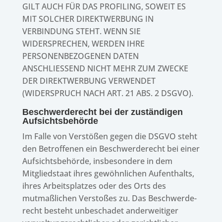
GILT AUCH FÜR DAS PROFILING, SOWEIT ES
MIT SOLCHER DIREKTWERBUNG IN
VERBINDUNG STEHT. WENN SIE
WIDERSPRECHEN, WERDEN IHRE
PERSONENBEZOGENEN DATEN
ANSCHLIESSEND NICHT MEHR ZUM ZWECKE
DER DIREKTWERBUNG VERWENDET
(WIDERSPRUCH NACH ART. 21 ABS. 2 DSGVO).
Beschwerde­recht bei der zustän­di­gen
Aufsichtsbehörde
Im Falle von Verstö­ßen gegen die DSGVO steht
den Betrof­fe­nen ein Beschwer­de­recht bei einer
Aufsichts­be­hörde, insbe­son­dere in dem
Mitglied­staat ihres gewöhn­li­chen Aufent­halts,
ihres Arbeits­plat­zes oder des Orts des
mutmaß­li­chen Versto­ßes zu. Das Beschwer­de­
recht besteht unbe­scha­det ander­wei­ti­ger