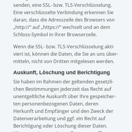
senden, eine SSL- bzw. TLS-Verschlüs­se­lung.
Eine verschlüs­selte Verbin­dung erken­nen Sie
daran, dass die Adress­zeile des Brow­sers von
„http://“ auf „https://“ wech­selt und an dem
Schloss-Symbol in Ihrer Browserzeile.
Wenn die SSL- bzw. TLS-Verschlüs­se­lung akti­
viert ist, können die Daten, die Sie an uns über­
mit­teln, nicht von Drit­ten mitge­le­sen werden.
Auskunft, Löschung und Berichtigung
Sie haben im Rahmen der gelten­den gesetz­li­
chen Bestim­mun­gen jeder­zeit das Recht auf
unent­gelt­li­che Auskunft über Ihre gespei­cher­
ten perso­nen­be­zo­ge­nen Daten, deren
Herkunft und Empfän­ger und den Zweck der
Daten­ver­ar­bei­tung und ggf. ein Recht auf
Berich­ti­gung oder Löschung dieser Daten.