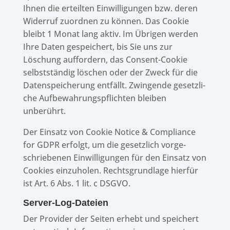
Ihnen die erteil­ten Einwil­li­gun­gen bzw. deren
Wider­ruf zuord­nen zu können. Das Cookie
bleibt 1 Monat lang aktiv. Im Übri­gen werden
Ihre Daten gespei­chert, bis Sie uns zur
Löschung auffor­dern, das Consent-Cookie
selbst­stän­dig löschen oder der Zweck für die
Daten­spei­che­rung entfällt. Zwin­gende gesetz­li­
che Aufbe­wah­rungs­pflich­ten blei­ben
unberührt.
Der Einsatz von Cookie Notice & Compli­ance
for GDPR erfolgt, um die gesetz­lich vorge­
schrie­be­nen Einwil­li­gun­gen für den Einsatz von
Cookies einzu­ho­len. Rechts­grund­lage hier­für
ist Art. 6 Abs. 1 lit. c DSGVO.
Server-Log-Dateien
Der Provi­der der Seiten erhebt und spei­chert