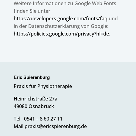
Weitere Infor­ma­tio­nen zu Google Web Fonts
finden Sie unter
https://developers.google.com/fonts/faq
und
in der Daten­schutz­er­klä­rung von Google:
https://policies.google.com/privacy?hl=de
.
Eric Spie­ren­burg
Praxis für Physiotherapie
Hein­rich­straße 27a
49080 Osnabrück
Tel
0541 – 8 60 27 11
Mail
praxis@ericspierenburg.de