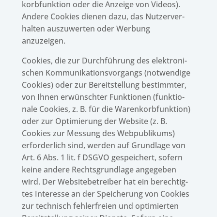
korb­funk­tion oder die Anzeige von Videos).
Andere Cookies dienen dazu, das Nutzer­ver­
hal­ten auszu­wer­ten oder Werbung
anzuzeigen.
Cookies, die zur Durch­füh­rung des elek­tro­ni­
schen Kommu­ni­ka­ti­ons­vor­gangs (notwen­dige
Cookies) oder zur Bereit­stel­lung bestimm­ter,
von Ihnen erwünsch­ter Funk­tio­nen (funk­tio­
nale Cookies, z. B. für die Waren­korb­funk­tion)
oder zur Opti­mie­rung der Website (z. B.
Cookies zur Messung des Webpu­bli­kums)
erfor­der­lich sind, werden auf Grund­lage von
Art. 6 Abs. 1 lit. f DSGVO gespei­chert, sofern
keine andere Rechts­grund­lage ange­ge­ben
wird. Der Website­be­trei­ber hat ein berech­tig­
tes Inter­esse an der Spei­che­rung von Cookies
zur tech­nisch fehler­freien und opti­mier­ten