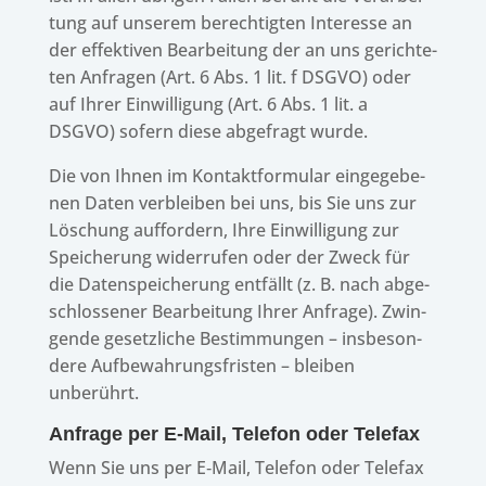
tung auf unse­rem berech­tig­ten Inter­esse an
der effek­ti­ven Bear­bei­tung der an uns gerich­te­
ten Anfra­gen (Art. 6 Abs. 1 lit. f DSGVO) oder
auf Ihrer Einwil­li­gung (Art. 6 Abs. 1 lit. a
DSGVO) sofern diese abge­fragt wurde.
Die von Ihnen im Kontakt­for­mu­lar einge­ge­be­
nen Daten verblei­ben bei uns, bis Sie uns zur
Löschung auffor­dern, Ihre Einwil­li­gung zur
Spei­che­rung wider­ru­fen oder der Zweck für
die Daten­spei­che­rung entfällt (z. B. nach abge­
schlos­se­ner Bear­bei­tung Ihrer Anfrage). Zwin­
gende gesetz­li­che Bestim­mun­gen – insbe­son­
dere Aufbe­wah­rungs­fris­ten – blei­ben
unberührt.
Anfrage per E‑Mail, Tele­fon oder Telefax
Wenn Sie uns per E‑Mail, Tele­fon oder Tele­fax