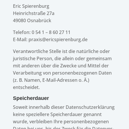
Eric Spie­ren­burg
Hein­rich­straße 27a
49080 Osna­brück
Tele­fon: 0 54 1 – 8 60 27 11
E‑Mail: praxis@ericspierenburg.de
Verant­wort­li­che Stelle ist die natür­li­che oder
juris­ti­sche Person, die allein oder gemein­sam
mit ande­ren über die Zwecke und Mittel der
Verar­bei­tung von perso­nen­be­zo­ge­nen Daten
(z. B. Namen, E‑Mail-Adres­sen o. Ä.)
entscheidet.
Spei­cher­dauer
Soweit inner­halb dieser Daten­schutz­er­klä­rung
keine spezi­el­lere Spei­cher­dauer genannt
wurde, verblei­ben Ihre perso­nen­be­zo­ge­nen
Daten bei uns, bis der Zweck für die Daten­ver­