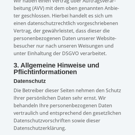
Wir haben einen Vertrag über Auftrags­ver­ar­
bei­tung (AVV) mit dem oben genann­ten Anbie­
ter geschlos­sen. Hier­bei handelt es sich um
einen daten­schutz­recht­lich vorge­schrie­be­nen
Vertrag, der gewähr­leis­tet, dass dieser die
perso­nen­be­zo­ge­nen Daten unse­rer Website­
be­su­cher nur nach unse­ren Weisun­gen und
unter Einhal­tung der DSGVO verarbeitet.
3. Allge­meine Hinweise und
Pflichtinformationen
Daten­schutz
Die Betrei­ber dieser Seiten nehmen den Schutz
Ihrer persön­li­chen Daten sehr ernst. Wir
behan­deln Ihre perso­nen­be­zo­ge­nen Daten
vertrau­lich und entspre­chend den gesetz­li­chen
Daten­schutz­vor­schrif­ten sowie dieser
Datenschutzerklärung.