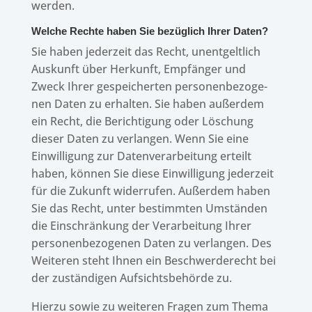
werden.
Welche Rechte haben Sie bezüg­lich Ihrer Daten?
Sie haben jeder­zeit das Recht, unent­gelt­lich
Auskunft über Herkunft, Empfän­ger und
Zweck Ihrer gespei­cher­ten perso­nen­be­zo­ge­
nen Daten zu erhal­ten. Sie haben außer­dem
ein Recht, die Berich­ti­gung oder Löschung
dieser Daten zu verlan­gen. Wenn Sie eine
Einwil­li­gung zur Daten­ver­ar­bei­tung erteilt
haben, können Sie diese Einwil­li­gung jeder­zeit
für die Zukunft wider­ru­fen. Außer­dem haben
Sie das Recht, unter bestimm­ten Umstän­den
die Einschrän­kung der Verar­bei­tung Ihrer
perso­nen­be­zo­ge­nen Daten zu verlan­gen. Des
Weite­ren steht Ihnen ein Beschwer­de­recht bei
der zustän­di­gen Aufsichts­be­hörde zu.
Hierzu sowie zu weite­ren Fragen zum Thema