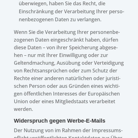
über­wie­gen, haben Sie das Recht, die
Einschrän­kung der Verar­bei­tung Ihrer perso­
nen­be­zo­ge­nen Daten zu verlangen.
Wenn Sie die Verar­bei­tung Ihrer perso­nen­be­
zo­ge­nen Daten einge­schränkt haben, dürfen
diese Daten – von ihrer Spei­che­rung abge­se­
hen – nur mit Ihrer Einwil­li­gung oder zur
Geltend­ma­chung, Ausübung oder Vertei­di­gung
von Rechts­an­sprü­chen oder zum Schutz der
Rechte einer ande­ren natür­li­chen oder juris­ti­
schen Person oder aus Grün­den eines wich­ti­
gen öffent­li­chen Inter­es­ses der Euro­päi­schen
Union oder eines Mitglied­staats verar­bei­tet
werden.
Wider­spruch gegen Werbe-E-Mails
Der Nutzung von im Rahmen der Impres­sums­